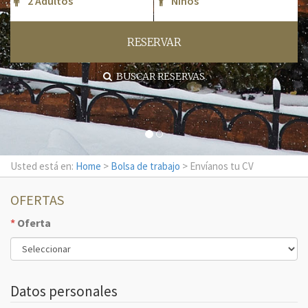
RESERVAR
BUSCAR RESERVAS
Usted está en:
Home
>
Bolsa de trabajo
> Envíanos tu CV
OFERTAS
*
Oferta
Datos personales