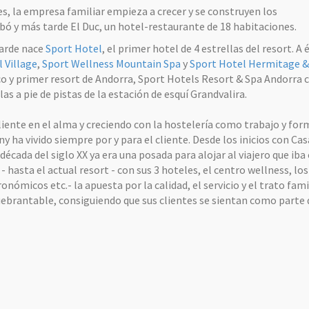
es, la empresa familiar empieza a crecer y se construyen los
ó y más tarde El Duc, un hotel-restaurante de 18 habitaciones.
arde nace
Sport Hotel
, el primer hotel de 4 estrellas del resort. A 
 Village
,
Sport Wellness Mountain Spa
y
Sport Hotel Hermitage &
co y primer resort de Andorra, Sport Hotels Resort & Spa Andorra 
las a pie de pistas de la estación de esquí Grandvalira.
 cliente en el alma y creciendo con la hostelería como trabajo y for
eny ha vivido siempre por y para el cliente. Desde los inicios con Ca
década del siglo XX ya era una posada para alojar al viajero que ib
- hasta el actual resort - con sus 3 hoteles, el centro wellness, los
nómicos etc.- la apuesta por la calidad, el servicio y el trato fami
ebrantable, consiguiendo que sus clientes se sientan como parte 