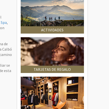
él
 Spa
,
con
ACTIVIDADES
ma de
sa Calbó
a camino
liar se
TARJETAS DE REGALO
de esta