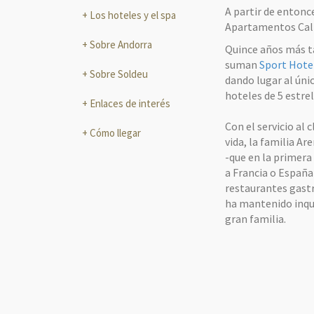
A partir de entonc
Los hoteles y el spa
Apartamentos Calb
Sobre Andorra
Quince años más t
suman
Sport Hotel
Sobre Soldeu
dando lugar al úni
hoteles de 5 estrel
Enlaces de interés
Con el servicio al
Cómo llegar
vida, la familia Ar
-que en la primera 
a Francia o España 
restaurantes gastro
ha mantenido inqu
gran familia.