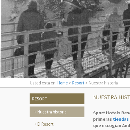
Usted está en:
Home
>
Resort
> Nuestra historia
NUESTRA HIS
RESORT
Nuestra historia
Sport Hotels Reso
primeras
tiendas
El Resort
que escogían And