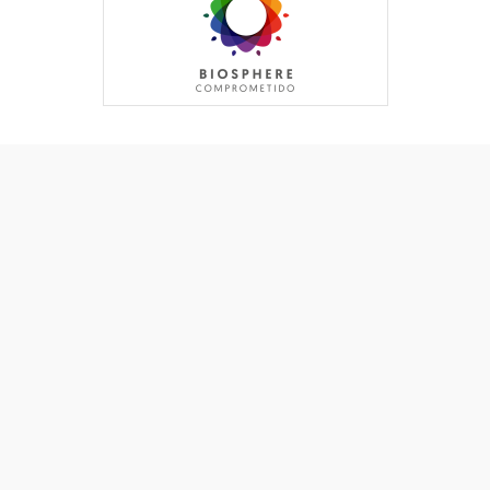
Contactar
·
Bolsa de trabajo
·
Descargas
·
Galería de imágenes
·
Aviso Legal
·
Política de privacidad
·
Política de cookies