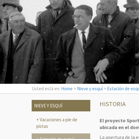
Usted está en:
Home
>
Nieve y esquí
>
Estación de esqu
HISTORIA
NIEVE Y ESQUÍ
Vacaciones a pie de
El proyecto Sport
pistas
ubicada en el dom
La apertura de la 