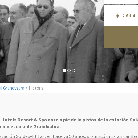
í Grandvalira
> Historia
 Hotels Resort & Spa nace a pie de la pistas de la estación So
inio esquiable Grandvalira.
estación Soldeu-El Tarter, hace ya 50 años, significó un gran cambi