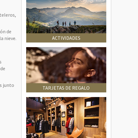
teleros,
ión de
ACTIVIDADES
a nieve.
s
 de
s junto
TARJETAS DE REGALO