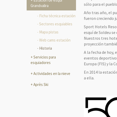
Estación de esquí
sólo para el pueblo
Grandvalira
Año tras año, el p
Ficha técnica estación
fueron creciendo j
Sectores esquiables
Sport Hotels Reso
Mapa pistas
esquí de Soldeu se
Nuestros tres hote
Web cams estación
proyección también
Historia
A la fecha de hoy, 
Servicios para
eventos deportivo
esquiadores
Europa (FIS) y la 
En 2014 la estació
Actividades en la nieve
a ella.
Après Ski